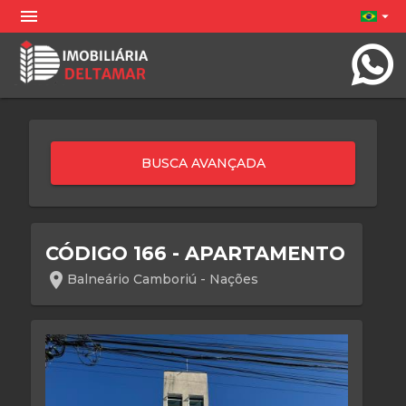
menu
arrow_drop_down
CÓDIGO 166 - APARTAMENTO
location_on
Balneário Camboriú - Nações