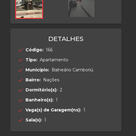
DETALHES
Código:
166
check
Tipo:
Apartamento
check
Município:
Balneário Camboriú
check
Bairro:
Nações
check
Dormitório(s):
2
check
Banheiro(s):
1
check
Vaga(s) de Garagem(ns):
1
check
Sala(s):
1
check