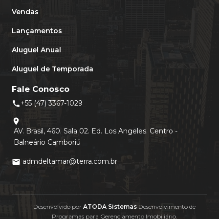
Vendas
Lançamentos
Aluguel Anual
Aluguel de Temporada
Fale Conosco
+55 (47) 3367-1029
call
location_on
AV. Brasil, 460. Sala 02. Ed. Los Angeles. Centro -
Balneário Camboriú
admdeltamar@terra.com.br
mail
Desenvolvido por
ATODA Sistemas
Desenvolvimento de
Programas para Gerenciamento Imobiliário.