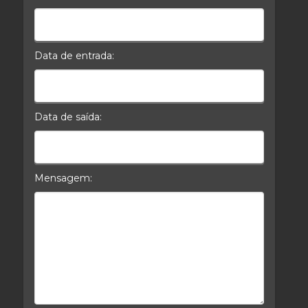
Celular*
Data de entrada:
Data da Entrada
Data de saída:
Data da Saída
Mensagem:
Mensagem