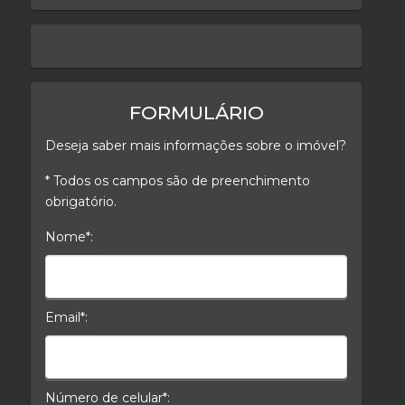
keyboard_arrow_left
keyboard_arrow_right
FORMULÁRIO
Deseja saber mais informações sobre o imóvel?
* Todos os campos são de preenchimento
obrigatório.
Nome*:
Nome*
Email*:
E-mail*
Número de celular*: