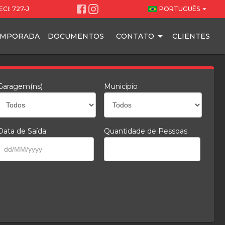
arrow_drop_down
CI: 727-J
PORTUGUÊS
EMPORADA
DOCUMENTOS
CONTATO
CLIENTES
Garagem(ns)
Município
Data de Saída
Quantidade de Pessoas