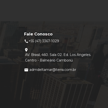
Fale Conosco
+55 (47) 3367-1029
call
location_on
AV. Brasil, 460. Sala 02. Ed. Los Angeles.
Centro - Balneário Camboriú
admdeltamar@terra.com.br
mail