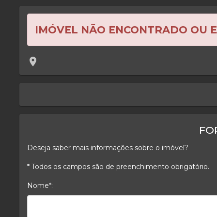
IMÓVEL NÃO ENCONTRADO OU 
location_on
keyboard_arrow_left
FO
Deseja saber mais informações sobre o imóvel?
* Todos os campos são de preenchimento obrigatório.
Nome*:
Nome*