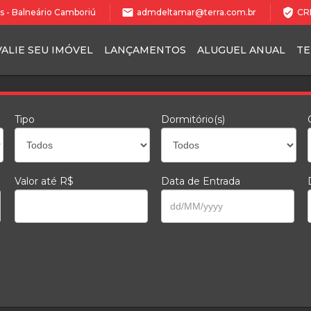
mail
verified_user
les - Balneário Camboriú
admdeltamar@terra.com.br
CRE
VALIE SEU IMÓVEL
LANÇAMENTOS
ALUGUEL ANUAL
T
Tipo
Dormitório(s)
Valor até R$
Data de Entrada