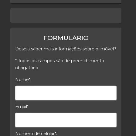
keyboard_arrow_left
keyboard_arrow_right
FORMULÁRIO
Deseja saber mais informações sobre o imóvel?
* Todos os campos são de preenchimento
obrigatório.
Nome*:
Nome*
Email*:
E-mail*
Número de celular*: