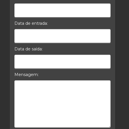
Celular*
Data de entrada:
Data da Entrada
Data de saída:
Data da Saída
Mensagem:
Mensagem