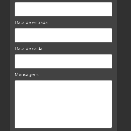
Celular*
Data de entrada:
Data da Entrada
Data de saída:
Data da Saída
Mensagem:
Mensagem