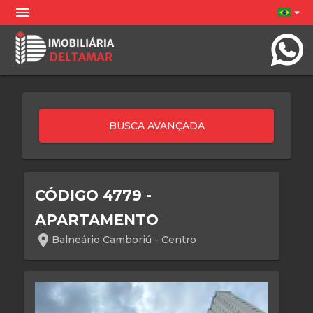
menu
arrow_drop_down
CÓDIGO 4779 -
APARTAMENTO
location_on
Balneário Camboriú - Centro