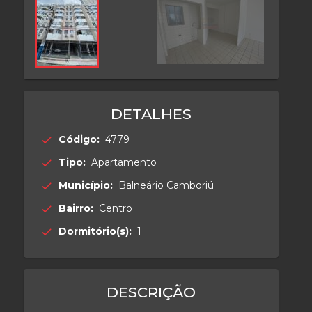
DETALHES
Código:
4779
check
Tipo:
Apartamento
check
Município:
Balneário Camboriú
check
Bairro:
Centro
check
Dormitório(s):
1
check
DESCRIÇÃO