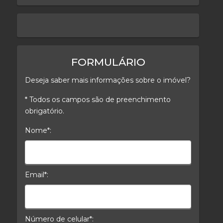
keyboard_arrow_left
keyboard_arrow_right
FORMULÁRIO
Deseja saber mais informações sobre o imóvel?
* Todos os campos são de preenchimento
obrigatório.
Nome*:
Nome*
Email*:
E-mail*
Número de celular*: