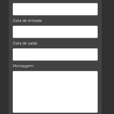
Celular*
Data de entrada:
Data da Entrada
Data de saída:
Data da Saída
Mensagem:
Mensagem