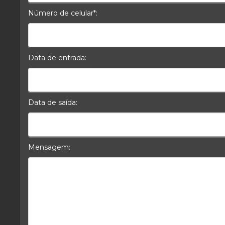
Número de celular*:
Celular*
Data de entrada:
Data da Entrada
Data de saída:
Data da Saída
Mensagem:
Mensagem