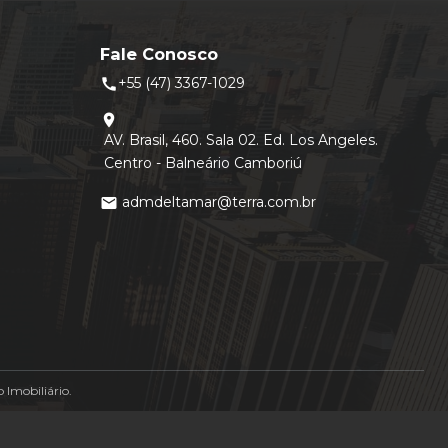
Fale Conosco
+55 (47) 3367-1029
call
location_on
AV. Brasil, 460. Sala 02. Ed. Los Angeles.
Centro - Balneário Camboriú
admdeltamar@terra.com.br
mail
Imobiliário.