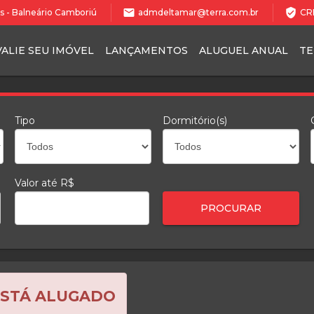
mail
verified_user
les - Balneário Camboriú
admdeltamar@terra.com.br
CRE
VALIE SEU IMÓVEL
LANÇAMENTOS
ALUGUEL ANUAL
T
Tipo
Dormitório(s)
Valor até R$
ESTÁ ALUGADO