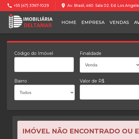
call
location_on
+55 (47) 3367-1029
Av. Brasil, 460. Sala 02. Ed. Los Ange
HOME
EMPRESA
VENDAS
A
Código do Imóvel
Finalidade
Bairro
Valor de R$
IMÓVEL NÃO ENCONTRADO OU 