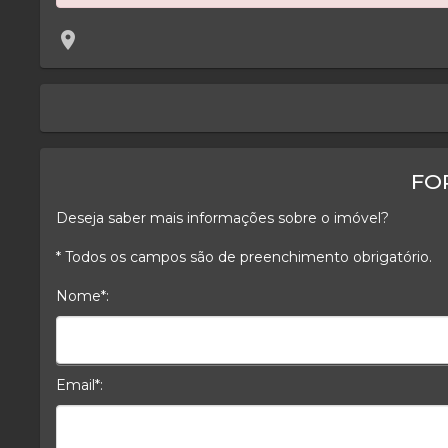
location_on
keyboard_arrow_left
FO
Deseja saber mais informações sobre o imóvel?
* Todos os campos são de preenchimento obrigatório.
Nome*:
Nome*
Email*:
E-mail*