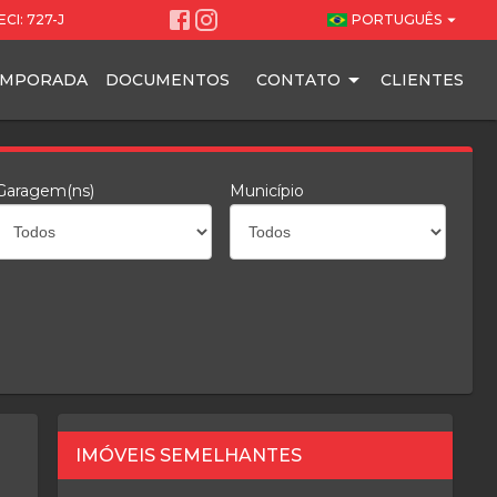
arrow_drop_down
CI: 727-J
PORTUGUÊS
EMPORADA
DOCUMENTOS
CONTATO
CLIENTES
Garagem(ns)
Município
IMÓVEIS SEMELHANTES