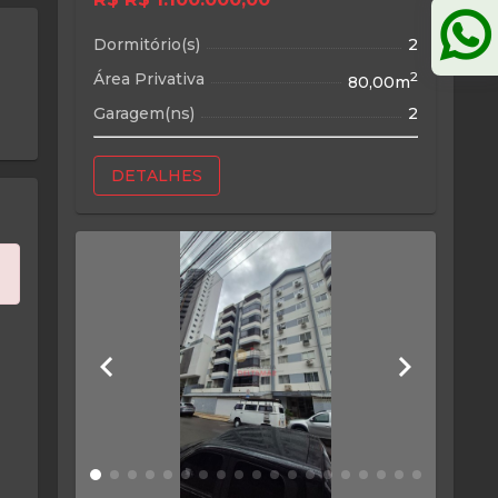
Dormitório(s)
2
Área Privativa
2
80,00m
Garagem(ns)
2
DETALHES
keyboard_arrow_left
keyboard_arrow_right