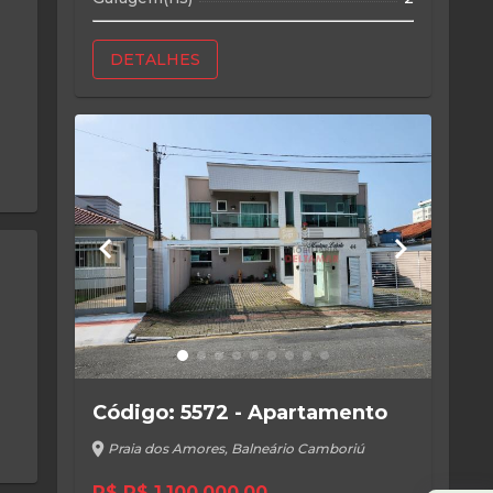
DETALHES
keyboard_arrow_left
keyboard_arrow_right
Código: 5572 - Apartamento
location_on
Praia dos Amores, Balneário Camboriú
R$ R$ 1.100.000,00