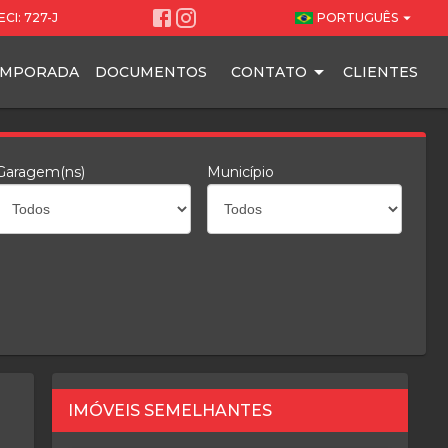
arrow_drop_down
CI: 727-J
PORTUGUÊS
EMPORADA
DOCUMENTOS
CONTATO
CLIENTES
Garagem(ns)
Município
IMÓVEIS SEMELHANTES