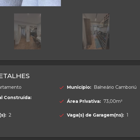
ETALHES
artamento
Município:
Balneário Camboriú
check
l Construída:
Área Privativa:
73,00m²
check
s):
2
Vaga(s) de Garagem(ns):
1
check