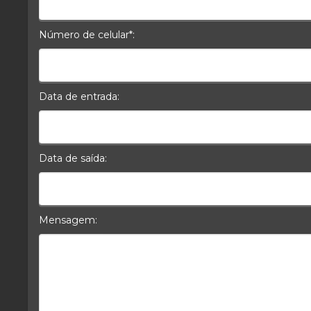
E-mail*
Número de celular*:
Celular*
Data de entrada:
Data da Entrada
Data de saída:
Data da Saída
Mensagem:
Mensagem