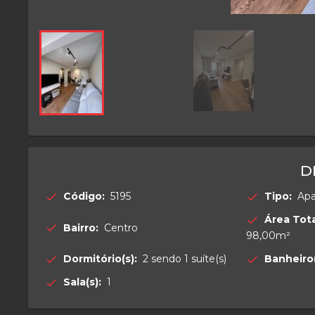
D
Código:
5195
Tipo:
Ap
check
check
Área Tota
check
Bairro:
Centro
check
98,00m²
Dormitório(s):
2 sendo 1 suíte(s)
Banheiro(
check
check
Sala(s):
1
check