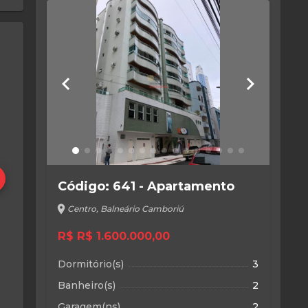
keyboard_arrow_left
keyboard_arrow_right
Código: 641 - Apartamento
location_on
Centro, Balneário Camboriú
R$ R$ 1.600.000,00
Dormitório(s)
3
Banheiro(s)
2
Garagem(ns)
2