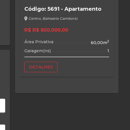
Código: 5691 - Apartamento
location_on
Centro, Balneário Camboriú
R$ R$ 850.000,00
Área Privativa
2
60,00m
Garagem(ns)
1
DETALHES