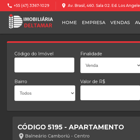
call
location_on
+55 (47) 3367-1029
Av. Brasil, 460. Sala 02. Ed. Los Ange
HOME
EMPRESA
VENDAS
A
Código do Imóvel
Finalidade
Bairro
Valor de R$
CÓDIGO 5195 - APARTAMENTO
location_on
Balneário Camboriú - Centro