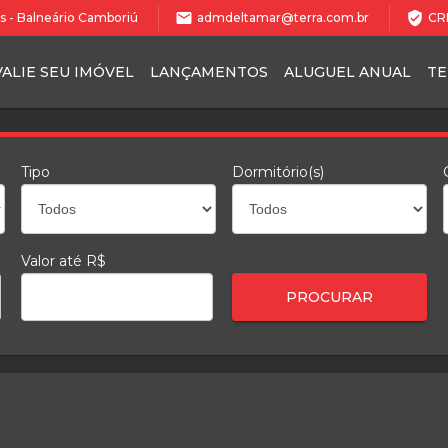
mail
verified_user
les - Balneário Camboriú
admdeltamar@terra.com.br
CRE
VALIE SEU IMÓVEL
LANÇAMENTOS
ALUGUEL ANUAL
T
Tipo
Dormitório(s)
Valor até R$