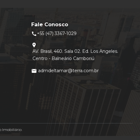
Fale Conosco
+55 (47) 3367-1029
call
location_on
AV. Brasil, 460. Sala 02. Ed. Los Angeles.
Centro - Balneário Camboriú
admdeltamar@terra.com.br
mail
Imobiliário.