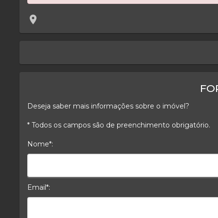
location_on
keyboard_arrow_left
FO
Deseja saber mais informações sobre o imóvel?
* Todos os campos são de preenchimento obrigatório.
Nome*:
Nome*
Email*:
E-mail*