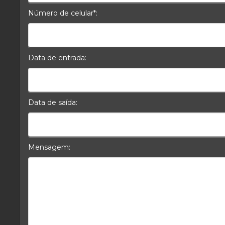
Número de celular*:
Celular*
Data de entrada:
Data da Entrada
Data de saída:
Data da Saída
Mensagem:
Mensagem