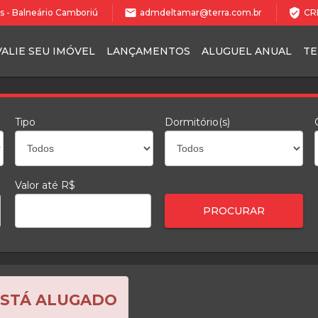
mail
verified_user
les - Balneário Camboriú
admdeltamar@terra.com.br
CRE
VALIE SEU IMÓVEL
LANÇAMENTOS
ALUGUEL ANUAL
T
Tipo
Dormitório(s)
Valor até R$
ESTÁ ALUGADO