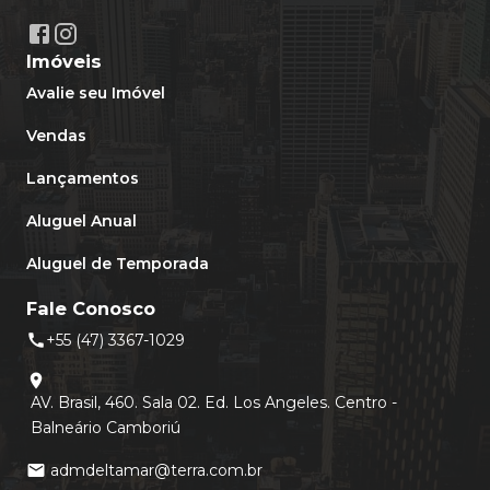
Imóveis
Avalie seu Imóvel
Vendas
Lançamentos
Aluguel Anual
Aluguel de Temporada
Fale Conosco
+55 (47) 3367-1029
call
location_on
AV. Brasil, 460. Sala 02. Ed. Los Angeles. Centro -
Balneário Camboriú
admdeltamar@terra.com.br
mail