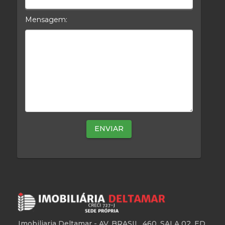
Mensagem:
Mensagem
Imobiliaria Deltamar -
AV. BRASIL, 460. SALA 02. ED.