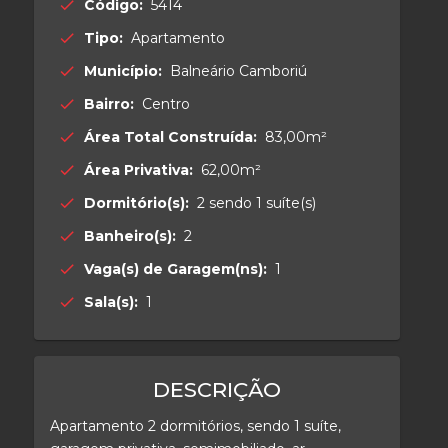
Código:
5414
check
Tipo:
Apartamento
check
Município:
Balneário Camboriú
check
Bairro:
Centro
check
Área Total Construída:
83,00m²
check
Área Privativa:
62,00m²
check
Dormitório(s):
2 sendo 1 suíte(s)
check
Banheiro(s):
2
check
Vaga(s) de Garagem(ns):
1
check
Sala(s):
1
check
DESCRIÇÃO
Apartamento 2 dormitórios, sendo 1 suíte,