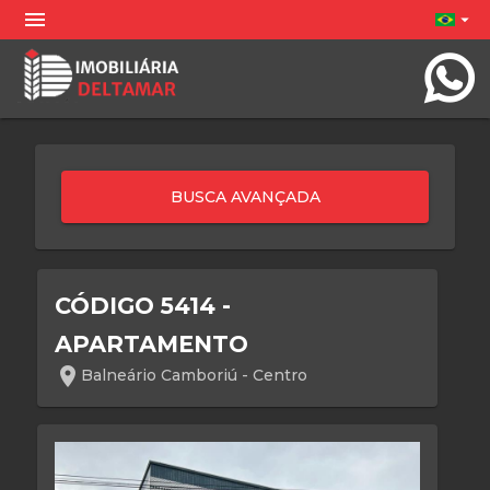
menu
arrow_drop_down
CÓDIGO 5414 -
APARTAMENTO
location_on
Balneário Camboriú - Centro