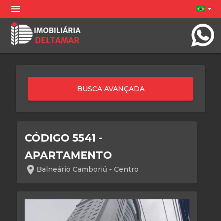
menu
arrow_drop_down
CÓDIGO 5541 -
APARTAMENTO
location_on
Balneário Camboriú - Centro