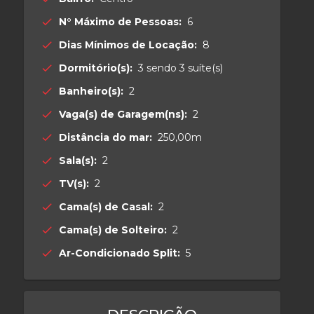
N° Máximo de Pessoas:
6
check
Dias Mínimos de Locação:
8
check
Dormitório(s):
3 sendo 3 suíte(s)
check
Banheiro(s):
2
check
Vaga(s) de Garagem(ns):
2
check
Distância do mar:
250,00m
check
Sala(s):
2
check
TV(s):
2
check
Cama(s) de Casal:
2
check
Cama(s) de Solteiro:
2
check
Ar-Condicionado Split:
5
check