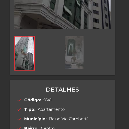
DETALHES
Código:
5541
check
Tipo:
Apartamento
check
Município:
Balneário Camboriú
check
Bairro:
Centro
check