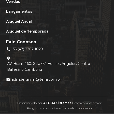
Vendas
Lançamentos
Aluguel Anual
Aluguel de Temporada
Fale Conosco
+55 (47) 3367-1029
call
location_on
AV. Brasil, 460. Sala 02. Ed. Los Angeles. Centro -
Balneário Camboriú
admdeltamar@terra.com.br
mail
Desenvolvido por
ATODA Sistemas
Desenvolvimento de
Programas para Gerenciamento Imobiliário.