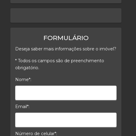
keyboard_arrow_left
keyboard_arrow_right
FORMULÁRIO
Deseja saber mais informações sobre o imóvel?
* Todos os campos são de preenchimento
obrigatório.
Nome*:
Nome*
Email*:
E-mail*
Número de celular*: