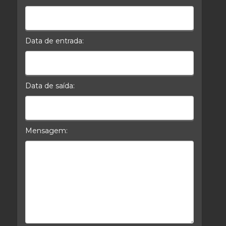
Celular*
Data de entrada:
Data da Entrada
Data de saída:
Data da Saída
Mensagem:
Mensagem