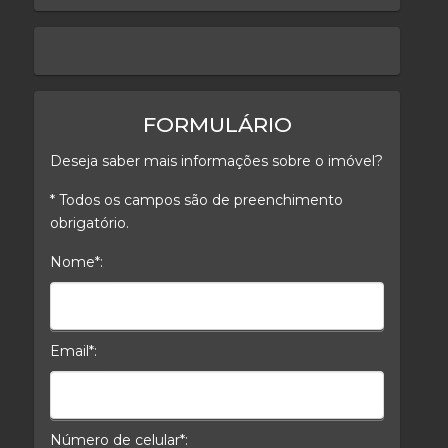
keyboard_arrow_left
keyboard_arrow_right
FORMULÁRIO
Deseja saber mais informações sobre o imóvel?
* Todos os campos são de preenchimento
obrigatório.
Nome*:
Nome*
Email*:
E-mail*
Número de celular*: