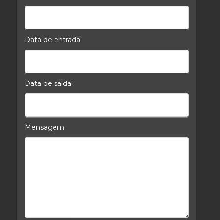
Celular*
Data de entrada:
Data da Entrada
Data de saída:
Data da Saída
Mensagem:
Mensagem