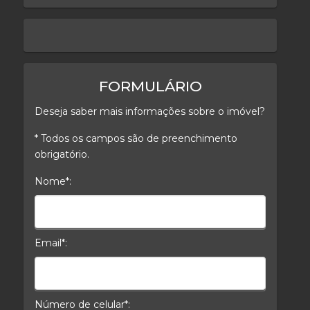
keyboard_arrow_left
keyboard_arrow_right
FORMULÁRIO
Deseja saber mais informações sobre o imóvel?
* Todos os campos são de preenchimento
obrigatório.
Nome*:
Nome*
Email*:
E-mail*
Número de celular*: