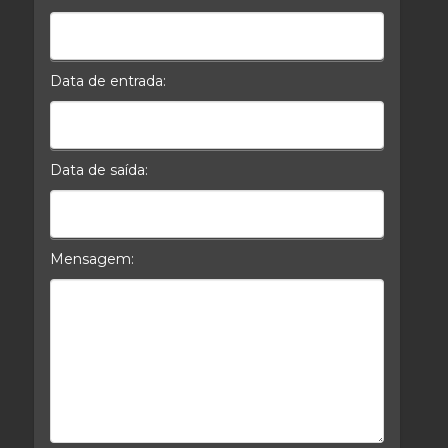
Celular*
Data de entrada:
Data da Entrada
Data de saída:
Data da Saída
Mensagem:
Mensagem