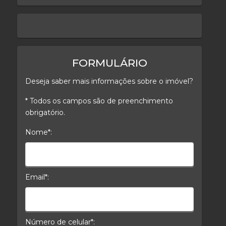
keyboard_arrow_left
keyboard_arrow_right
FORMULÁRIO
Deseja saber mais informações sobre o imóvel?
* Todos os campos são de preenchimento
obrigatório.
Nome*:
Nome*
Email*:
E-mail*
Número de celular*: