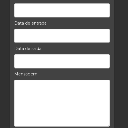
Celular*
Data de entrada:
Data da Entrada
Data de saída:
Data da Saída
Mensagem:
Mensagem