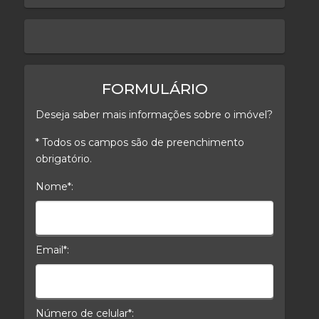
keyboard_arrow_left
keyboard_arrow_right
FORMULÁRIO
Deseja saber mais informações sobre o imóvel?
* Todos os campos são de preenchimento
obrigatório.
Nome*:
Nome*
Email*:
E-mail*
Número de celular*: