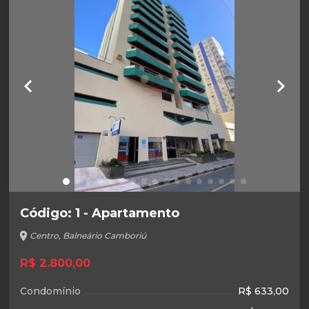
keyboard_arrow_left
keyboard_arrow_right
Código: 1 - Apartamento
location_on
Centro, Balneário Camboriú
R$ 2.800,00
Condomínio
R$ 633,00