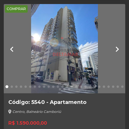
COMPRAR
keyboard_arrow_left
keyboard_arrow_right
Código: 5540 - Apartamento
location_on
Centro, Balneário Camboriú
R$ 1.590.000,00