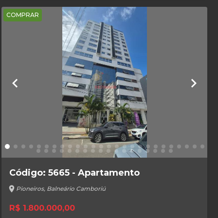
COMPRAR
keyboard_arrow_left
keyboard_arrow_right
Código: 5665 - Apartamento
location_on
Pioneiros, Balneário Camboriú
R$ 1.800.000,00