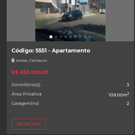
Código: 5551 - Apartamento
location_on
Areias, Camboriú
R$ 650.000,00
Dormitório(s)
3
Área Privativa
2
109,00m
Garagem(ns)
2
DETALHES