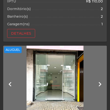
IPTU
R$ 110,00
Dormitório(s)
2
Banheiro(s)
2
Garagem(ns)
1
DETALHES
ALUGUEL
keyboard_arrow_left
keyboard_arrow_right