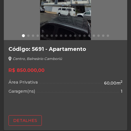
Código: 5691 - Apartamento
location_on
Centro, Balneário Camboriú
R$ 850.000,00
Área Privativa
2
60,00m
Garagem(ns)
1
DETALHES