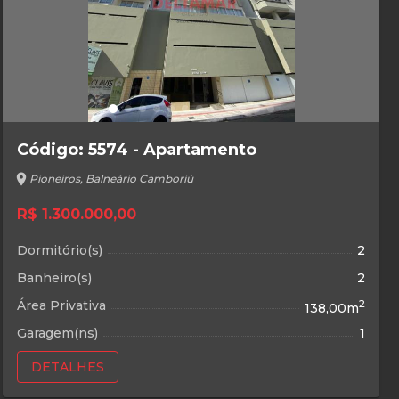
Código: 5574 - Apartamento
location_on
Pioneiros, Balneário Camboriú
R$ 1.300.000,00
Dormitório(s)
2
Banheiro(s)
2
Área Privativa
2
138,00m
Garagem(ns)
1
DETALHES