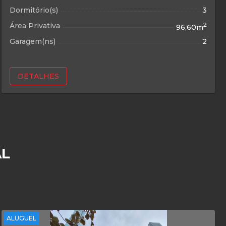
Dormitório(s)
3
Área Privativa
2
96,60m
Garagem(ns)
2
DETALHES
AL
ALUGUEL