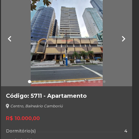
keyboard_arrow_left
keyboard_arrow_right
Código: 5711 - Apartamento
location_on
Centro, Balneário Camboriú
R$ 10.000,00
Dormitório(s)
4