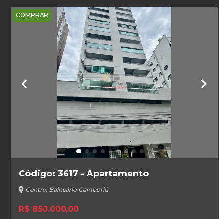
COMPRAR
keyboard_arrow_left
keyboard_arrow_right
Código: 3617 - Apartamento
location_on
Centro, Balneário Camboriú
R$ 850.000,00