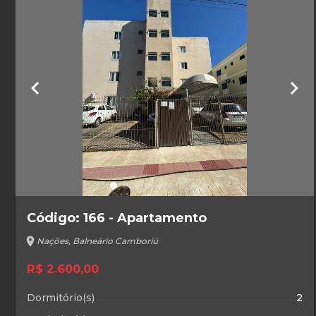
keyboard_arrow_left
keyboard_arrow_right
Código: 166 - Apartamento
location_on
Nações, Balneário Camboriú
R$ 2.600,00
Dormitório(s)
2