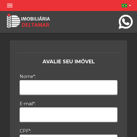
menu
arrow_drop_down
AVALIE SEU IMÓVEL
Nome*:
E-mail*:
CPF*: