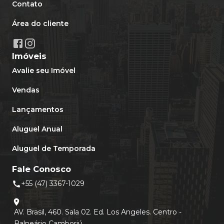
Contato
Área do cliente
Imóveis
Avalie seu Imóvel
Vendas
Lançamentos
Aluguel Anual
Aluguel de Temporada
Fale Conosco
+55 (47) 3367-1029
call
location_on
AV. Brasil, 460. Sala 02. Ed. Los Angeles. Centro -
Balneário Camboriú