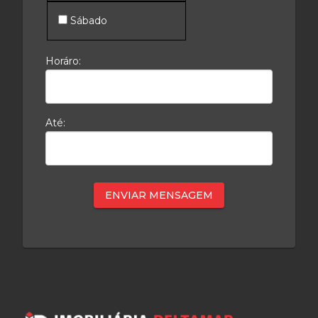
Sábado
Horáro:
Até: