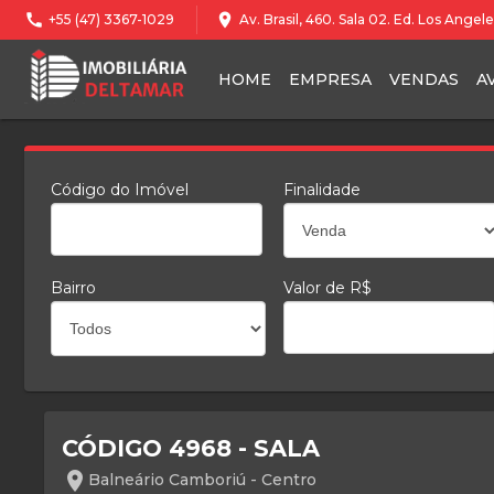
call
location_on
+55 (47) 3367-1029
Av. Brasil, 460. Sala 02. Ed. Los Ange
HOME
EMPRESA
VENDAS
A
Código do Imóvel
Finalidade
Bairro
Valor de R$
CÓDIGO 4968 - SALA
location_on
Balneário Camboriú - Centro