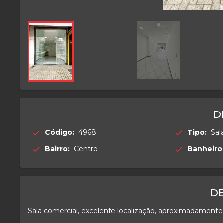
D
Código:
4968
Tipo:
Sal
check
check
Bairro:
Centro
Banheiro(
check
check
D
Sala comercial, excelente localização, aproximadament