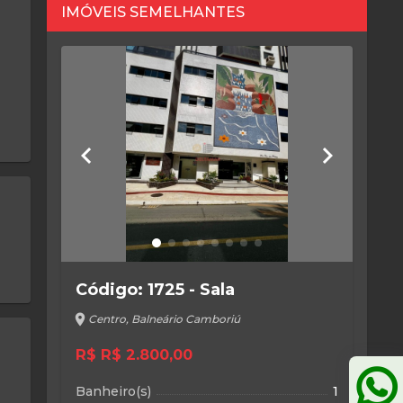
IMÓVEIS SEMELHANTES
keyboard_arrow_left
keyboard_arrow_right
Código: 1725 - Sala
location_on
Centro, Balneário Camboriú
R$ R$ 2.800,00
Banheiro(s)
1