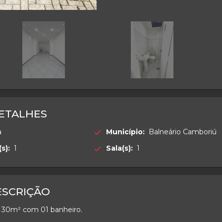
ETALHES
a
Município:
Balneário Camboriú
check
s):
1
Sala(s):
1
check
ESCRIÇÃO
e 30m² com 01 banheiro.