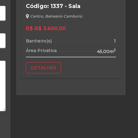
Código: 1337 - Sala
location_on
Centro, Balneário Camboriú
R$ R$ 3.600,00
Banheiro(s)
1
Área Privativa
2
45,00m
DETALHES