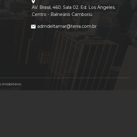
location_on
AV. Brasil, 460. Sala 02. Ed. Los Angeles.
Centro - Balneário Camboriú
admdeltamar@terra.com.br
mail
Imobiliário.