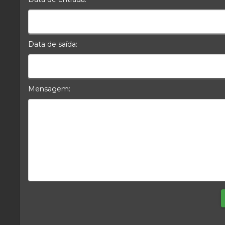
Data da Entrada
Data de saída:
Data da Saída
Mensagem:
Mensagem