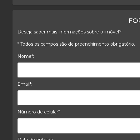
FO
Deseja saber mais informações sobre o imóvel?
* Todos os campos são de preenchimento obrigatório.
Nome*:
Nome*
Email*:
E-mail*
Número de celular*:
Celular*
Data de entrada: