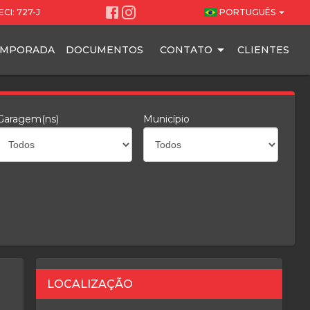
arrow_drop_down
CI: 727-J
PORTUGUÊS
EMPORADA
DOCUMENTOS
CONTATO
CLIENTES
Garagem(ns)
Município
LOCALIZAÇÃO