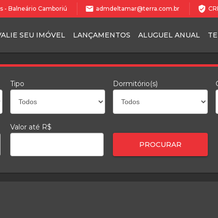
mail
verified_user
les - Balneário Camboriú
admdeltamar@terra.com.br
CRE
VALIE SEU IMÓVEL
LANÇAMENTOS
ALUGUEL ANUAL
T
Tipo
Dormitório(s)
Valor até R$