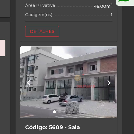
Área Privativa
2
46,00m
Garagem(ns)
1
DETALHES
keyboard_arrow_left
keyboard_arrow_right
Código: 5609 - Sala